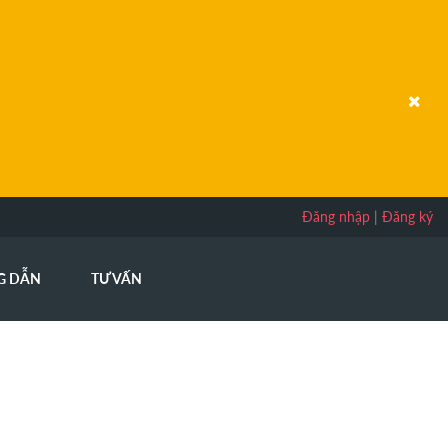
Đăng nhập
|
Đăng ký
G DẪN
TƯ VẤN