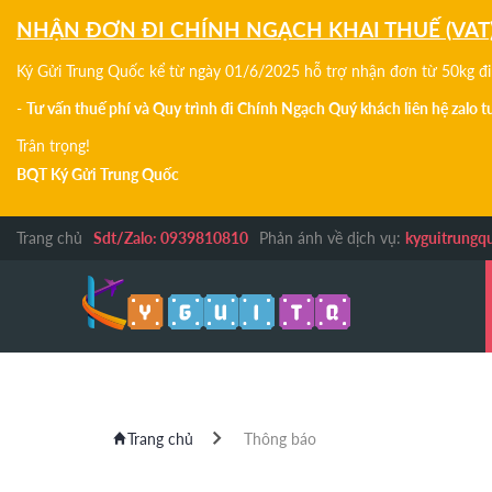
NHẬN ĐƠN ĐI CHÍNH NGẠCH KHAI THUẾ (VAT
Ký Gửi Trung Quốc kể từ ngày 01/6/2025 hỗ trợ nhận đơn từ 50kg đi 
-
Tư vấn thuế phí và Quy trình đi Chính Ngạch Quý khách liên hệ zalo 
Trân trọng!
BQT Ký Gửi Trung Quốc
Trang chủ
Sdt/Zalo: 0939810810
Phản ánh về dịch vụ:
kyguitrungq
Trang chủ
Thông báo