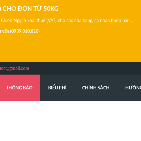
) CHO ĐƠN TỪ 50KG
Chính Ngạch khai thuế (VAT) cho các cửa hàng, cá nhân buôn bán,...
tư vấn (0939.810.810)
uoc@gmail.com
THÔNG BÁO
BIỂU PHÍ
CHÍNH SÁCH
HƯỚN