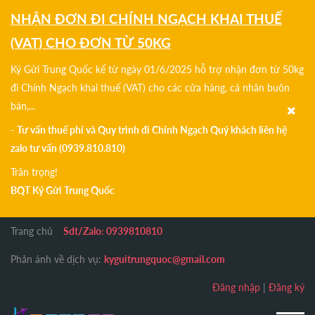
NHẬN ĐƠN ĐI CHÍNH NGẠCH KHAI THUẾ
(VAT) CHO ĐƠN TỪ 50KG
Ký Gửi Trung Quốc kể từ ngày 01/6/2025 hỗ trợ nhận đơn từ 50kg
đi Chính Ngạch khai thuế (VAT) cho các cửa hàng, cá nhân buôn
bán,...
-
Tư vấn thuế phí và Quy trình đi Chính Ngạch Quý khách liên hệ
zalo tư vấn (0939.810.810)
Trân trọng!
BQT Ký Gửi Trung Quốc
Trang chủ
Sdt/Zalo: 0939810810
Phản ánh về dịch vụ:
kyguitrungquoc@gmail.com
Đăng nhập
|
Đăng ký