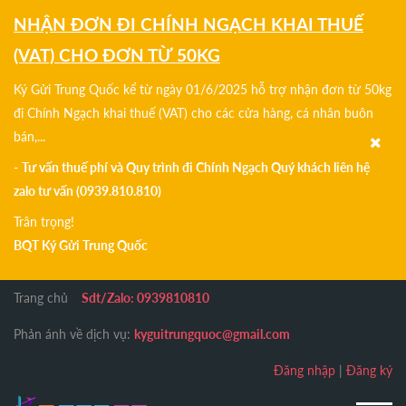
NHẬN ĐƠN ĐI CHÍNH NGẠCH KHAI THUẾ
(VAT) CHO ĐƠN TỪ 50KG
Ký Gửi Trung Quốc kể từ ngày 01/6/2025 hỗ trợ nhận đơn từ 50kg
đi Chính Ngạch khai thuế (VAT) cho các cửa hàng, cá nhân buôn
bán,...
-
Tư vấn thuế phí và Quy trình đi Chính Ngạch Quý khách liên hệ
zalo tư vấn (0939.810.810)
Trân trọng!
BQT Ký Gửi Trung Quốc
Trang chủ
Sdt/Zalo: 0939810810
Phản ánh về dịch vụ:
kyguitrungquoc@gmail.com
Đăng nhập
|
Đăng ký