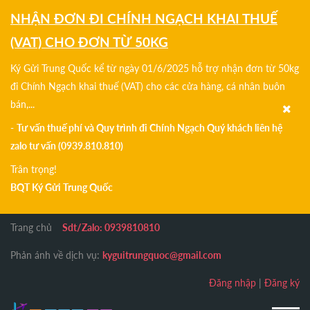
NHẬN ĐƠN ĐI CHÍNH NGẠCH KHAI THUẾ
(VAT) CHO ĐƠN TỪ 50KG
Ký Gửi Trung Quốc kể từ ngày 01/6/2025 hỗ trợ nhận đơn từ 50kg
đi Chính Ngạch khai thuế (VAT) cho các cửa hàng, cá nhân buôn
bán,...
-
Tư vấn thuế phí và Quy trình đi Chính Ngạch Quý khách liên hệ
zalo tư vấn (0939.810.810)
Trân trọng!
BQT Ký Gửi Trung Quốc
Trang chủ
Sdt/Zalo: 0939810810
Phản ánh về dịch vụ:
kyguitrungquoc@gmail.com
Đăng nhập
|
Đăng ký