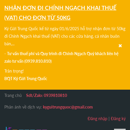
NHẬN ĐƠN ĐI CHÍNH NGẠCH KHAI THUẾ
(VAT) CHO ĐƠN TỪ 50KG
Ký Gửi Trung Quốc kể từ ngày 01/6/2025 hỗ trợ nhận đơn từ 50kg
đi Chính Ngạch khai thuế (VAT) cho các cửa hàng, cá nhân buôn
bán,...
-
Tư vấn thuế phí và Quy trình đi Chính Ngạch Quý khách liên hệ
zalo tư vấn (0939.810.810)
Trân trọng!
BQT Ký Gửi Trung Quốc
Trang chủ
Sdt/Zalo: 0939810810
Phản ánh về dịch vụ:
kyguitrungquoc@gmail.com
Đăng nhập
|
Đăng ký