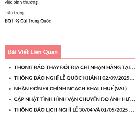
việc bình thường.
Trân trọng!
BQT Ký Gửi Trung Quốc
Bài Viết Liên Quan
T
HÔNG BÁO THAY ĐỔI ĐỊA CHỈ NHẬN HÀNG TẠI KHO TRUNG QUỐC
T
HÔNG BÁO NGHĨ LỄ QUỐC KHÁNH 02/09/2025
N
HẬN ĐƠN ĐI CHÍNH NGẠCH KHAI THUẾ (VAT) ĐIỆN TỬ CHO ĐƠN TỪ 50KG
C
ẬP NHẬT TÌNH HÌNH VẬN CHUYỂN DO ẢNH HƯỞNG CHẬM THÔNG QUAN 31/05/2025
T
HÔNG BÁO LỊCH NGHĨ LỄ 30/04 VÀ 01/05/2025