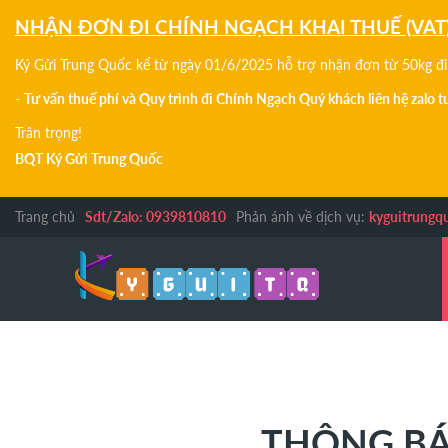
NHẬN ĐƠN ĐI CHÍNH NGẠCH KHAI THUẾ (VAT
Ký Gửi Trung Quốc kể từ ngày 01/6/2025 hỗ trợ nhận đơn từ 50kg đi 
-
Tư vấn thuế phí và Quy trình đi Chính Ngạch Quý khách liên hệ zalo 
Trân trọng!
BQT Ký Gửi Trung Quốc
Trang chủ
Sdt/Zalo: 0939810810
Phản ánh về dịch vụ:
kyguitrungq
THÔNG BÁO