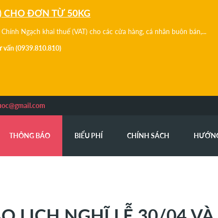
) CHO ĐƠN TỪ 50KG
Chính Ngạch khai thuế (VAT) cho các cửa hàng, cá nhân buôn bán,...
tư vấn (0939.810.810)
uoc@gmail.com
THÔNG BÁO
BIỂU PHÍ
CHÍNH SÁCH
HƯỚN
 LỊCH NGHĨ LỄ 30/04 VÀ