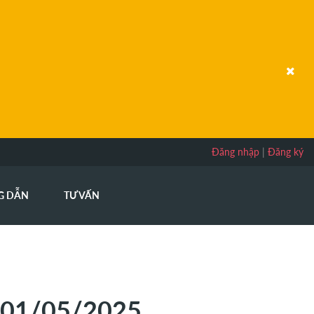
Đăng nhập
|
Đăng ký
G DẪN
TƯ VẤN
 01/05/2025